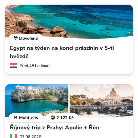
🌴 Dovolená
Egypt na týden na konci prázdnin v 5-ti
hvězdě
Před 48 hodinami
🤘 Multi-city
😍 2 122 Kč
Říjnový trip z Prahy: Apulie + Řím
07.08.2026