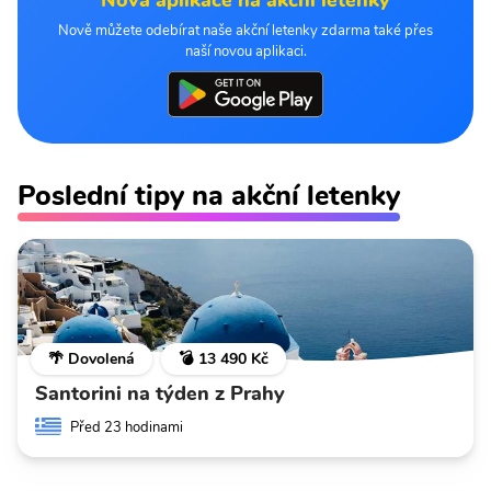
Nově můžete odebírat naše akční letenky zdarma také přes
naší novou aplikaci.
Poslední tipy na akční letenky
🌴 Dovolená
💣 13 490 Kč
Santorini na týden z Prahy
Před 23 hodinami