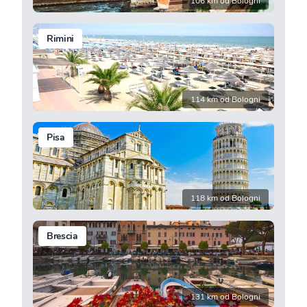
106 km od Bologni
Rimini
114 km od Bologni
Pisa
118 km od Bologni
Brescia
131 km od Bologni