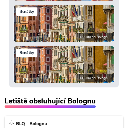
Benátky
138 km od Bologni
Benátky
145 km od Bologni
Letiště obsluhující Bolognu
BLQ - Bologna