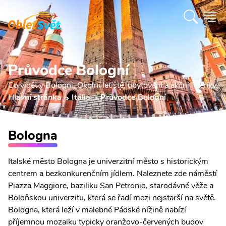
Průvodce Bologní
Co vidět v Bologni. Okolní letiště, ubytování a akční letenky.
Hlavní stránka
Itálie
Průvodce Bologní
Bologna
Italské město Bologna je univerzitní město s historickým
centrem a bezkonkurenčním jídlem. Naleznete zde náměstí
Piazza Maggiore, baziliku San Petronio, starodávné věže a
Boloňskou univerzitu, která se řadí mezi nejstarší na světě.
Bologna, která leží v malebné Pádské nížině nabízí
příjemnou mozaiku typicky oranžovo-červených budov