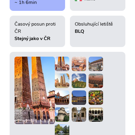
~ 1h 6min
Časový posun proti
Obsluhující letiště
ČR
BLQ
Stejný jako v ČR