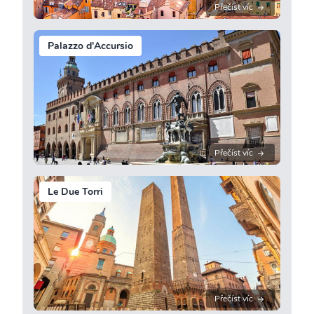
Přečíst víc
Palazzo d'Accursio
Přečíst víc
Le Due Torri
Přečíst víc