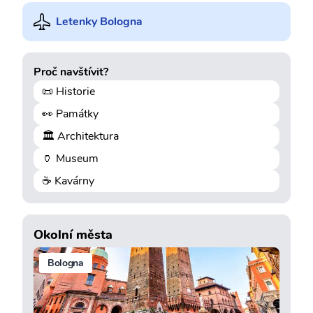
Letenky Bologna
Proč navštívit?
📜 Historie
👀 Památky
🏛️ Architektura
🏺 Museum
☕ Kavárny
Okolní města
Bologna