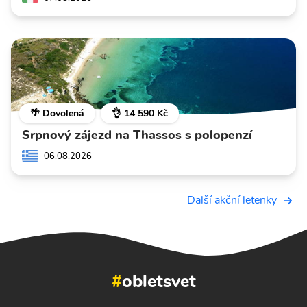
🌴 Dovolená
👌 14 590 Kč
Srpnový zájezd na Thassos s polopenzí
06.08.2026
Další akční letenky
#
obletsvet