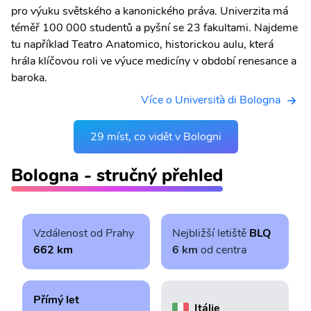
pro výuku světského a kanonického práva. Univerzita má
téměř 100 000 studentů a pyšní se 23 fakultami. Najdeme
tu například Teatro Anatomico, historickou aulu, která
hrála klíčovou roli ve výuce medicíny v období renesance a
baroka.
Více o Università di Bologna
29 míst, co vidět v Bologni
Bologna - stručný přehled
Vzdálenost od Prahy
Nejbližší letiště
BLQ
662 km
6 km
od centra
Přímý let
Itálie