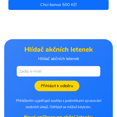
Chci bonus 500 Kč!
Hlídač akčních letenek
Hlídač akčních letenek
Přihlásit k odběru
Přihlášením vyjadřuješ souhlas s podmínkami zpracování
osobních údajů. Odhlásit se můžeš kdykoliv.
Nová aplikace na akční letenky