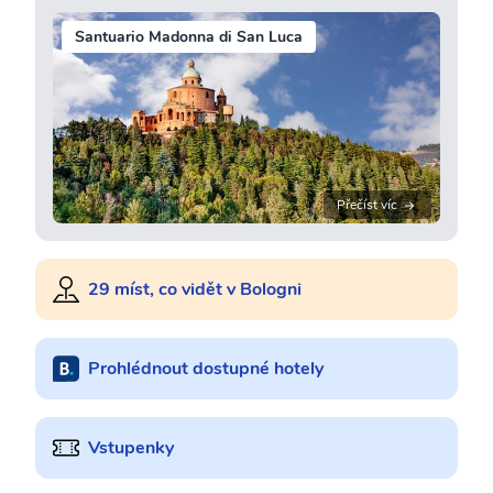
Santuario Madonna di San Luca
Přečíst víc
29 míst, co vidět v Bologni
Prohlédnout dostupné hotely
Vstupenky