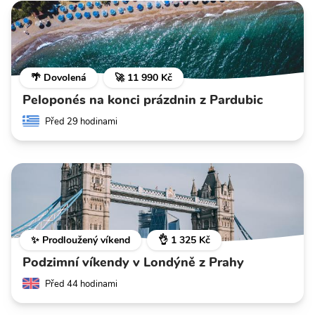
🌴 Dovolená
🚀 11 990 Kč
Peloponés na konci prázdnin z Pardubic
Před 29 hodinami
✨ Prodloužený víkend
👌 1 325 Kč
Podzimní víkendy v Londýně z Prahy
Před 44 hodinami