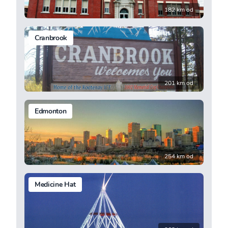
182 km od
Cranbrook
201 km od
Edmonton
254 km od
Medicine Hat