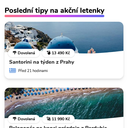
Poslední tipy na akční letenky
🌴 Dovolená
💣 13 490 Kč
Santorini na týden z Prahy
Před 21 hodinami
🌴 Dovolená
🚀 11 990 Kč