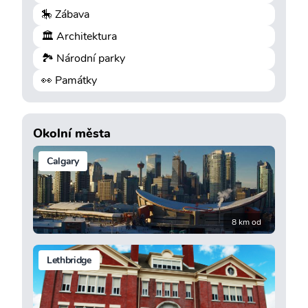
🎠 Zábava
🏛️ Architektura
🏞️ Národní parky
👀 Památky
Okolní města
Calgary
8 km od
Lethbridge