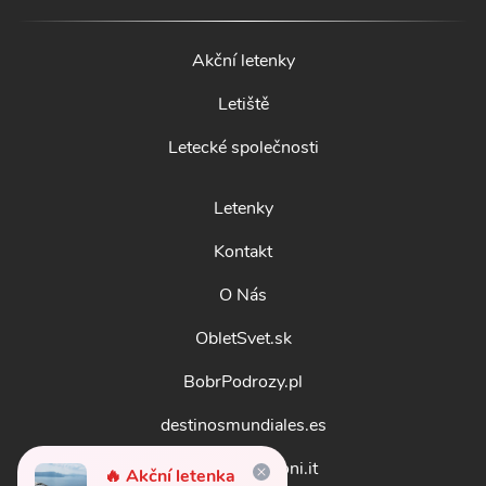
Akční letenky
Letiště
Letecké společnosti
Letenky
Kontakt
O Nás
ObletSvet.sk
BobrPodrozy.pl
destinosmundiales.es
guidadestinazioni.it
🔥 Akční letenka