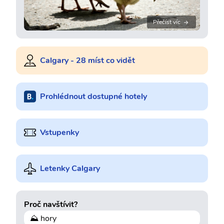
Přečíst víc
Calgary - 28 míst co vidět
Prohlédnout dostupné hotely
Vstupenky
Letenky Calgary
Proč navštívit?
⛰ hory