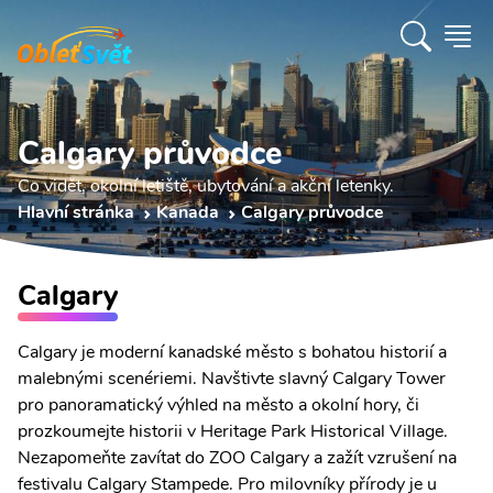
Calgary průvodce
Co vidět, okolní letiště, ubytování a akční letenky.
Hlavní stránka
Kanada
Calgary průvodce
Calgary
Calgary je moderní kanadské město s bohatou historií a
malebnými scenériemi. Navštivte slavný Calgary Tower
pro panoramatický výhled na město a okolní hory, či
prozkoumejte historii v Heritage Park Historical Village.
Nezapomeňte zavítat do ZOO Calgary a zažít vzrušení na
festivalu Calgary Stampede. Pro milovníky přírody je u