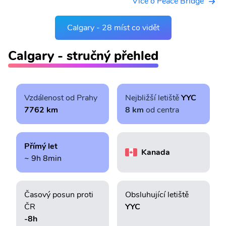
Více o Peace Bridge
Calgary - 28 míst co vidět
Calgary - stručný přehled
Vzdálenost od Prahy
Nejbližší letiště
YYC
7762 km
8 km
od centra
Přímý let
Kanada
~ 9h 8min
Časový posun proti
Obsluhující letiště
ČR
YYC
-8h