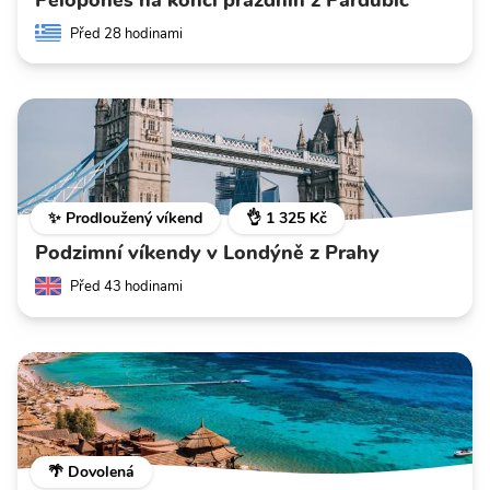
Peloponés na konci prázdnin z Pardubic
Před 28 hodinami
✨ Prodloužený víkend
👌 1 325 Kč
Podzimní víkendy v Londýně z Prahy
Před 43 hodinami
🌴 Dovolená