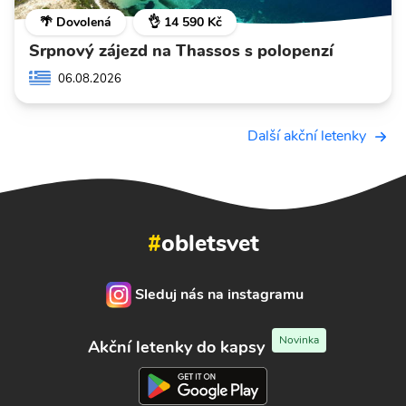
🌴 Dovolená
👌 14 590 Kč
Srpnový zájezd na Thassos s polopenzí
06.08.2026
Další akční letenky
#
obletsvet
Sleduj nás na instagramu
Novinka
Akční letenky do kapsy