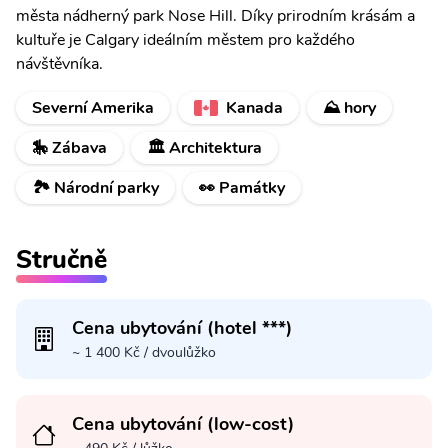
města nádherný park Nose Hill. Díky prirodním krásám a
kultuře je Calgary ideálním městem pro každého
návštěvníka.
Severní Amerika
Kanada
⛰ hory
🎠 Zábava
🏛️ Architektura
🏞️ Národní parky
👀 Památky
Stručně
Cena ubytování (hotel ***)
~ 1 400 Kč / dvoulůžko
Cena ubytování (low-cost)