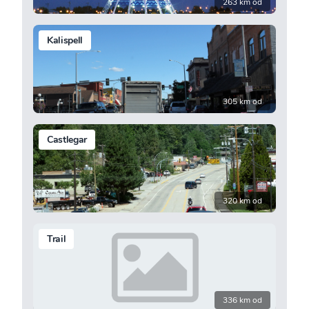
263 km od
Kalispell
305 km od
Castlegar
320 km od
Trail
336 km od