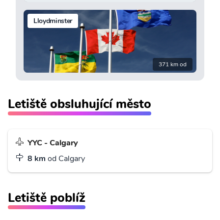
Lloydminster
371 km od
Letiště obsluhující město
YYC - Calgary
8 km
od Calgary
Letiště poblíž