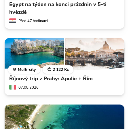
Egypt na týden na konci prázdnin v 5-ti
hvězdě
Před 47 hodinami
🤘 Multi-city
😍 2 122 Kč
Říjnový trip z Prahy: Apulie + Řím
07.08.2026