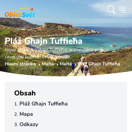
Pláž Għajn Tuffieħa
Riviera Beach (Għajn Tuffieħa) je populární pláž na
severním pobřeží ostrova Malta.
Hlavní stránka
Malta
Malta
Pláž Għajn Tuffieħa
Obsah
Pláž Għajn Tuffieħa
Mapa
Odkazy