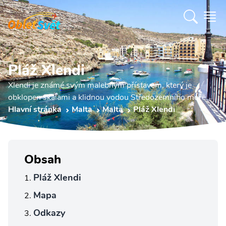
Pláž Xlendi
Xlendi je známé svým malebným přístavem, který je
obklopen skalami a klidnou vodou Středozemního moře.
Hlavní stránka
Malta
Malta
Pláž Xlendi
Obsah
Pláž Xlendi
Mapa
Odkazy