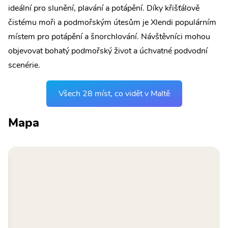
ideální pro slunění, plavání a potápění. Díky křišťálově
čistému moři a podmořským útesům je Xlendi populárním
místem pro potápění a šnorchlování. Návštěvníci mohou
objevovat bohatý podmořský život a úchvatné podvodní
scenérie.
Všech 28 míst, co vidět v Maltě
Mapa