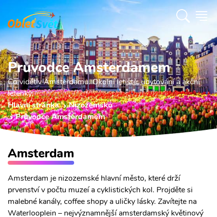
Průvodce Amsterdamem
Co vidět v Amsterdamu. Okolní letiště, ubytování a akční
letenky.
Hlavní stránka
Nizozemsko
Průvodce Amsterdamem
Amsterdam
Amsterdam je nizozemské hlavní město, které drží
prvenství v počtu muzeí a cyklistických kol. Projděte si
malebné kanály, coffee shopy a uličky lásky. Zavítejte na
Waterlooplein – nejvýznamnější amsterdamský květinový