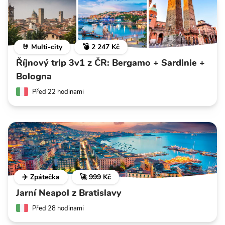
🤘 Multi-city
💣 2 247 Kč
Říjnový trip 3v1 z ČR: Bergamo + Sardinie +
Bologna
Před 22 hodinami
✈️ Zpátečka
🚀 999 Kč
Jarní Neapol z Bratislavy
Před 28 hodinami