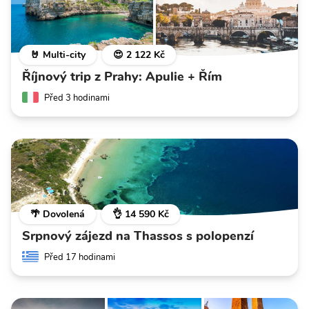
🤘 Multi-city
😍 2 122 Kč
Říjnový trip z Prahy: Apulie + Řím
Před 3 hodinami
🌴 Dovolená
👌 14 590 Kč
Srpnový zájezd na Thassos s polopenzí
Před 17 hodinami