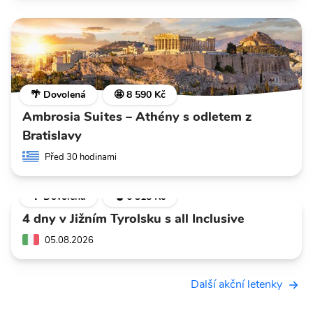
🌴 Dovolená
🤩 8 590 Kč
Ambrosia Suites – Athény s odletem z
Bratislavy
Před 30 hodinami
🌴 Dovolená
💣 6 318 Kč
4 dny v Jižním Tyrolsku s all Inclusive
05.08.2026
Další akční letenky