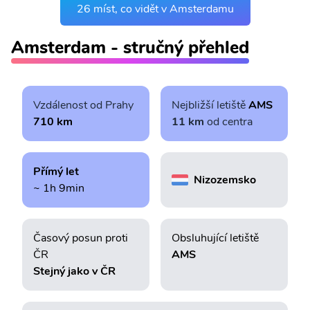
26 míst, co vidět v Amsterdamu
Amsterdam - stručný přehled
Vzdálenost od Prahy
Nejbližší letiště
AMS
710 km
11 km
od centra
Přímý let
Nizozemsko
~ 1h 9min
Časový posun proti
Obsluhující letiště
ČR
AMS
Stejný jako v ČR