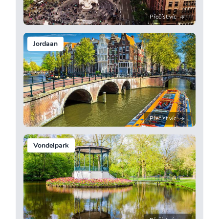
Přečíst víc
Jordaan
Přečíst víc
Vondelpark