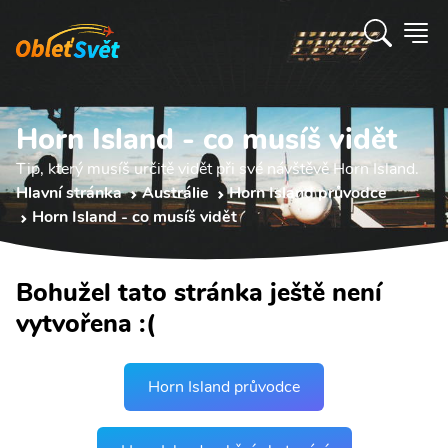
Horn Island - co musíš vidět
Tip, který musíš určitě vidět při své návštěvě Horn Island.
Hlavní stránka
Austrálie
Horn Island průvodce
Horn Island - co musíš vidět
Bohužel tato stránka ještě není
vytvořena :(
Horn Island průvodce