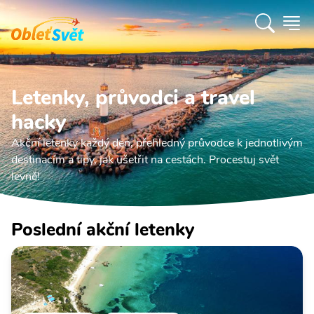
Letenky, průvodci a travel
hacky
Akční letenky každý den, přehledný průvodce k jednotlivým
destinacím a tipy, jak ušetřit na cestách. Procestuj svět
levně!
Poslední akční letenky