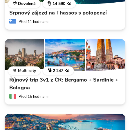
🌴 Dovolená
👌 14 590 Kč
Srpnový zájezd na Thassos s polopenzí
Před 11 hodinami
🤘 Multi-city
💣 2 247 Kč
Říjnový trip 3v1 z ČR: Bergamo + Sardinie +
Bologna
Před 15 hodinami