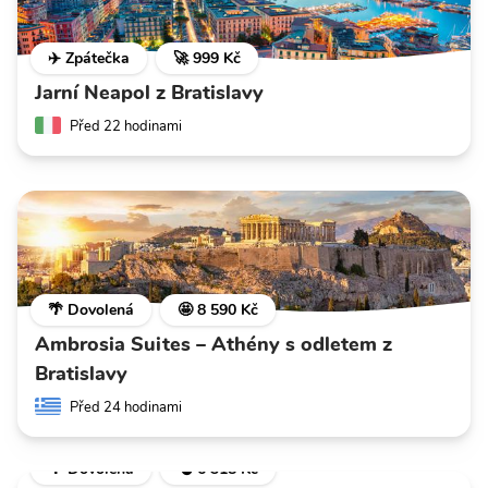
✈️ Zpátečka
🚀 999 Kč
Jarní Neapol z Bratislavy
Před 22 hodinami
🌴 Dovolená
🤩 8 590 Kč
Ambrosia Suites – Athény s odletem z
Bratislavy
Před 24 hodinami
🌴 Dovolená
💣 6 318 Kč