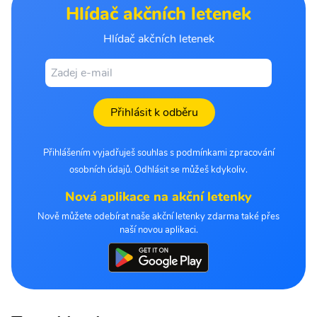
Hlídač akčních letenek
Hlídač akčních letenek
Přihlásit k odběru
Přihlášením vyjadřuješ souhlas s podmínkami zpracování
osobních údajů. Odhlásit se můžeš kdykoliv.
Nová aplikace na akční letenky
Nově můžete odebírat naše akční letenky zdarma také přes
naší novou aplikaci.