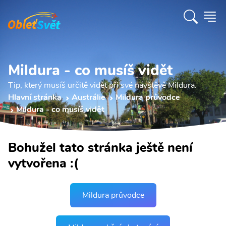
Mildura - co musíš vidět
Tip, který musíš určitě vidět při své návštěvě Mildura.
Hlavní stránka
Austrálie
Mildura průvodce
Mildura - co musíš vidět
Bohužel tato stránka ještě není
vytvořena :(
Mildura průvodce