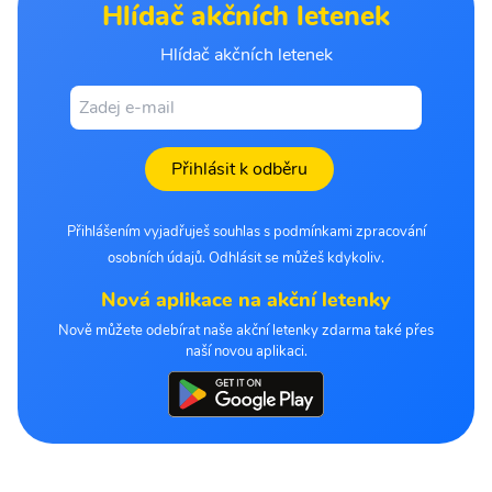
Hlídač akčních letenek
Hlídač akčních letenek
Přihlásit k odběru
Přihlášením vyjadřuješ souhlas s podmínkami zpracování
osobních údajů. Odhlásit se můžeš kdykoliv.
Nová aplikace na akční letenky
Nově můžete odebírat naše akční letenky zdarma také přes
naší novou aplikaci.