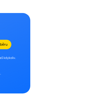
dběru
eš kdykoliv.
.