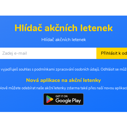
Hlídač akčních letenek
Hlídač akčních letenek
Přihlásit k o
 vyjadřuješ souhlas s podmínkami zpracování osobních údajů. Odhlásit se můž
Nová aplikace na akční letenky
Nově můžete odebírat naše akční letenky zdarma také přes naší novou aplikaci