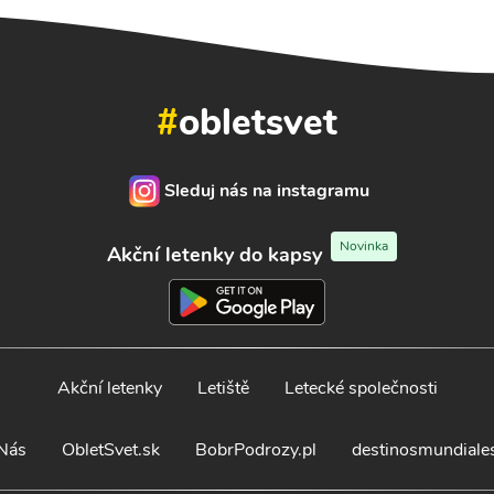
#
obletsvet
Sleduj nás na instagramu
Novinka
Akční letenky do kapsy
Akční letenky
Letiště
Letecké společnosti
Nás
ObletSvet.sk
BobrPodrozy.pl
destinosmundiale