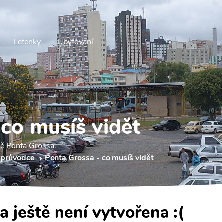
Letenky
Ubytování
co musíš vidět
ěvě Ponta Grossa.
 průvodce
Ponta Grossa - co musíš vidět
a ještě není vytvořena :(