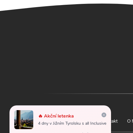
🔥 Akční letenka
Letenky
Kontakt
O 
4 dny v Jižním Tyrolsku s all Inclusive