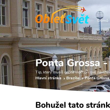
Domů
Ponta Grossa - 
Tip, který musíš určitě vidět při své návšt
Hlavní stránka
Brazílie
Ponta Grossa
Bohužel tato stránk