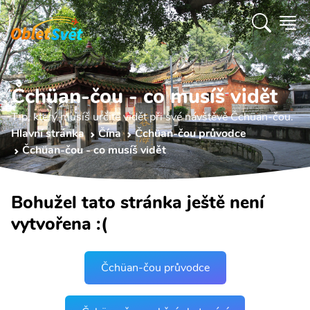
Čchüan-čou - co musíš vidět
Tip, který musíš určitě vidět při své návštěvě Čchüan-čou.
Hlavní stránka
Čína
Čchüan-čou průvodce
Čchüan-čou - co musíš vidět
Bohužel tato stránka ještě není
vytvořena :(
Čchüan-čou průvodce