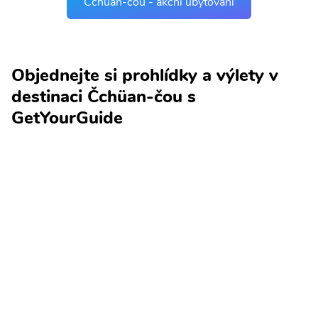
Čchüan-čou - akční ubytování
Objednejte si prohlídky a výlety v
destinaci Čchüan-čou s
GetYourGuide