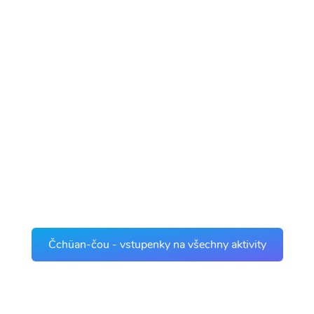
Čchüan-čou - vstupenky na všechny aktivity