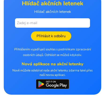
Hlídač akčních letenek
Hlídač akčních letenek
Přihlásit k odběru
Přihlášením vyjadřuješ souhlas s podmínkami zpracování
osobních údajů. Odhlásit se můžeš kdykoliv.
Nová aplikace na akční letenky
Nově můžete odebírat naše akční letenky zdarma také přes
naší novou aplikaci.