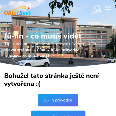
Jü-lin - co musíš vidět
Tip, který musíš určitě vidět při své návštěvě Jü-lin.
Hlavní stránka
Čína
Jü-lin průvodce
Jü-lin - co musíš vidět
Bohužel tato stránka ještě není
vytvořena :(
Jü-lin průvodce