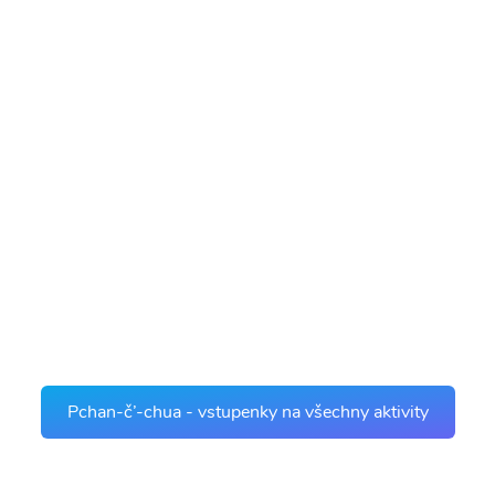
Pchan-č’-chua - vstupenky na všechny aktivity