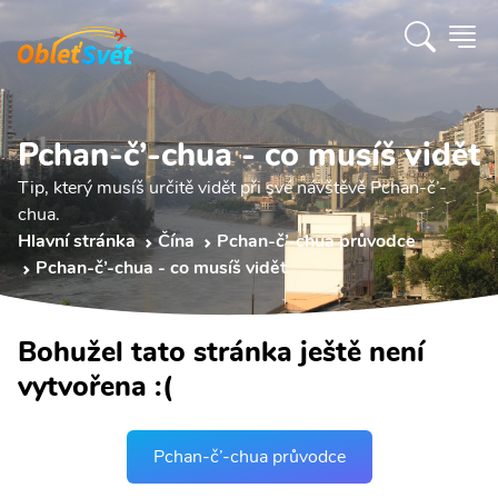
Pchan-č’-chua - co musíš vidět
Tip, který musíš určitě vidět při své návštěvě Pchan-č’-
chua.
Hlavní stránka
Čína
Pchan-č’-chua průvodce
Pchan-č’-chua - co musíš vidět
Bohužel tato stránka ještě není
vytvořena :(
Pchan-č’-chua průvodce