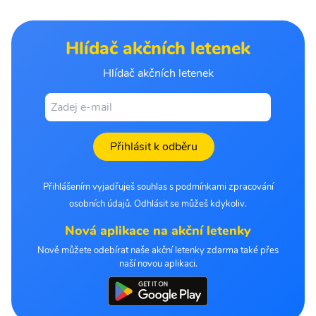
Hlídač akčních letenek
Hlídač akčních letenek
Přihlásit k odběru
Přihlášením vyjadřuješ souhlas s podmínkami zpracování
osobních údajů. Odhlásit se můžeš kdykoliv.
Nová aplikace na akční letenky
Nově můžete odebírat naše akční letenky zdarma také přes
naší novou aplikaci.