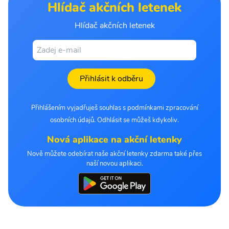
Hlídač akčních letenek
Hlídač akčních letenek
Přihlásit k odběru
Přihlášením vyjadřuješ souhlas s podmínkami zpracování
osobních údajů. Odhlásit se můžeš kdykoliv.
Nová aplikace na akční letenky
Nově můžete odebírat naše akční letenky zdarma také přes
naší novou aplikaci.