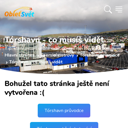
Tórshavn - co musíš vidět
Tip, který musíš určitě vidět při své návštěvě Tórshavn.
Hlavní stránka
Faerské ostrovy
Tórshavn průvodce
Tórshavn - co musíš vidět
Bohužel tato stránka ještě není
vytvořena :(
Tórshavn průvodce