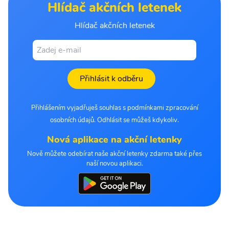
Hlídač akčních letenek
Hlídač akčních letenek
Přihlásit k odběru
Přihlášením vyjadřuješ souhlas s podmínkami zpracování
osobních údajů. Odhlásit se můžeš kdykoliv.
Nová aplikace na akční letenky
Nově můžete odebírat naše akční letenky zdarma také přes
naší novou aplikaci.