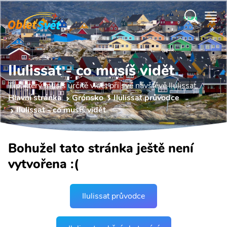
Ilulissat - co musíš vidět
Tip, který musíš určitě vidět při své návštěvě Ilulissat.
Hlavní stránka
Grónsko
Ilulissat průvodce
Ilulissat - co musíš vidět
Bohužel tato stránka ještě není
vytvořena :(
Ilulissat průvodce