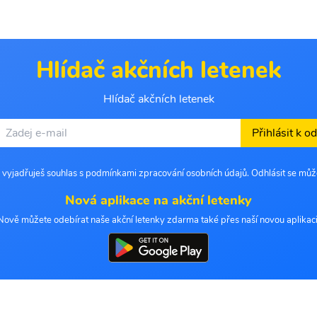
Hlídač akčních letenek
Hlídač akčních letenek
Přihlásit k o
 vyjadřuješ souhlas s podmínkami zpracování osobních údajů. Odhlásit se můž
Nová aplikace na akční letenky
Nově můžete odebírat naše akční letenky zdarma také přes naší novou aplikaci