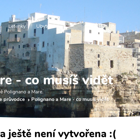
Letenky
Ubytování
e - co musíš vidět
ěvě Polignano a Mare.
e průvodce
Polignano a Mare - co musíš vidět
a ještě není vytvořena :(