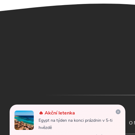
🔥 Akční letenka
Egypt na týden na konci prázdnin v 5-ti
Letenky
Kontakt
O 
hvězdě