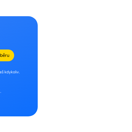
dběru
eš kdykoliv.
.