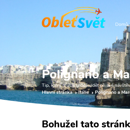
Domů
Polignano a Mar
Tip, který musíš určitě vidět při své návšt
Hlavní stránka
Itálie
Polignano a Mar
Bohužel tato stránk