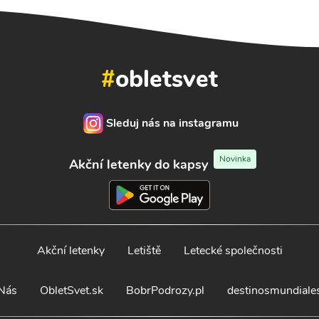
#
obletsvet
Sleduj nás na instagramu
Novinka
Akční letenky do kapsy
Akční letenky
Letiště
Letecké společnosti
Nás
ObletSvet.sk
BobrPodrozy.pl
destinosmundiale