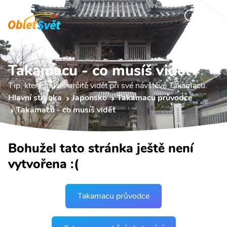
Takamacu - co musíš vidět
Tip, který musíš určitě vidět při své návštěvě Takamacu.
Hlavní stránka
Japonsko
Takamacu průvodce
Takamacu - co musíš vidět
Bohužel tato stránka ještě není
vytvořena :(
Takamacu průvodce