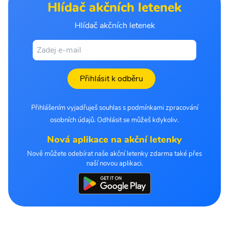
Hlídač akčních letenek
Hlídač akčních letenek
Přihlásit k odběru
Přihlášením vyjadřuješ souhlas s podmínkami zpracování
osobních údajů. Odhlásit se můžeš kdykoliv.
Nová aplikace na akční letenky
Nově můžete odebírat naše akční letenky zdarma také přes
naší novou aplikaci.