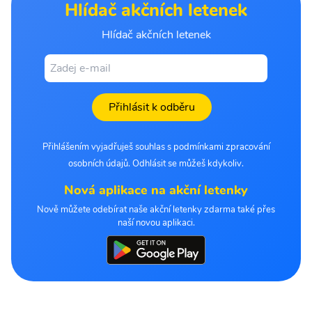
Hlídač akčních letenek
Hlídač akčních letenek
Přihlásit k odběru
Přihlášením vyjadřuješ souhlas s podmínkami zpracování
osobních údajů. Odhlásit se můžeš kdykoliv.
Nová aplikace na akční letenky
Nově můžete odebírat naše akční letenky zdarma také přes
naší novou aplikaci.