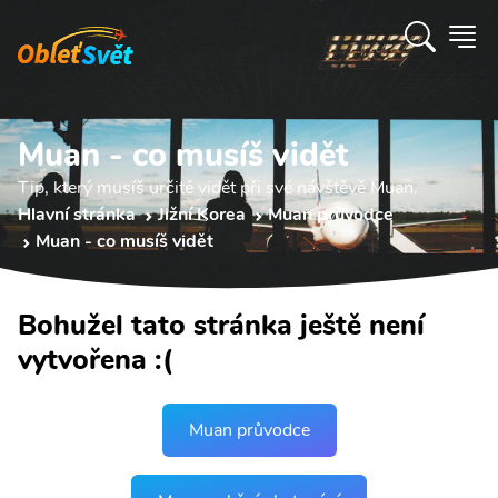
Muan - co musíš vidět
Tip, který musíš určitě vidět při své návštěvě Muan.
Hlavní stránka
Jižní Korea
Muan průvodce
Muan - co musíš vidět
Bohužel tato stránka ještě není
vytvořena :(
Muan průvodce