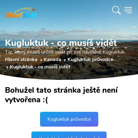
Kugluktuk - co musíš vidět
Tip, který musíš určitě vidět při své návštěvě Kugluktuk.
Hlavní stránka
Kanada
Kugluktuk průvodce
Kugluktuk - co musíš vidět
Bohužel tato stránka ještě není
vytvořena :(
Kugluktuk průvodce