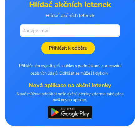
Hlídač akčních letenek
Hlídač akčních letenek
Přihlásit k odběru
Přihlášením vyjadřuješ souhlas s podmínkami zpracování
osobních údajů. Odhlásit se můžeš kdykoliv.
Nová aplikace na akční letenky
Nově můžete odebírat naše akční letenky zdarma také přes
naší novou aplikaci.