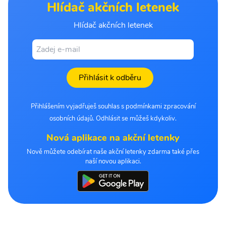
Hlídač akčních letenek
Hlídač akčních letenek
Přihlásit k odběru
Přihlášením vyjadřuješ souhlas s podmínkami zpracování
osobních údajů. Odhlásit se můžeš kdykoliv.
Nová aplikace na akční letenky
Nově můžete odebírat naše akční letenky zdarma také přes
naší novou aplikaci.