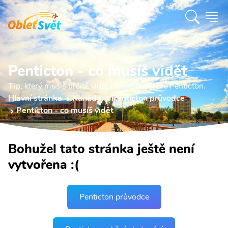
Penticton - co musíš vidět
Tip, který musíš určitě vidět při své návštěvě Penticton.
Hlavní stránka
Kanada
Penticton průvodce
Penticton - co musíš vidět
Bohužel tato stránka ještě není
vytvořena :(
Penticton průvodce