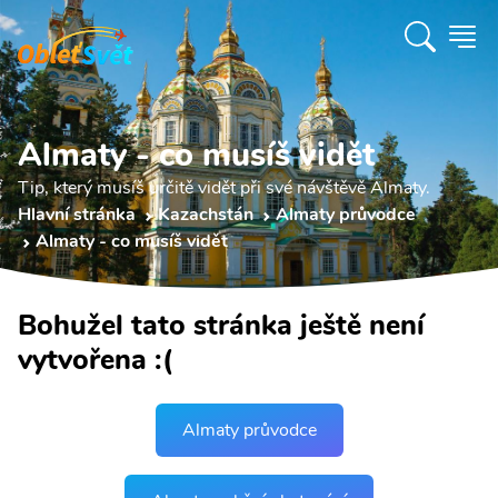
Almaty - co musíš vidět
Tip, který musíš určitě vidět při své návštěvě Almaty.
Hlavní stránka
Kazachstán
Almaty průvodce
Almaty - co musíš vidět
Bohužel tato stránka ještě není
vytvořena :(
Almaty průvodce