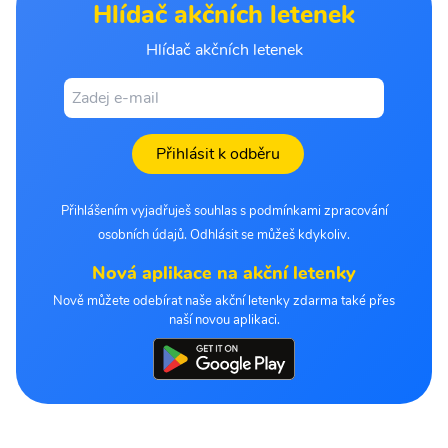
Hlídač akčních letenek
Hlídač akčních letenek
Přihlásit k odběru
Přihlášením vyjadřuješ souhlas s podmínkami zpracování
osobních údajů. Odhlásit se můžeš kdykoliv.
Nová aplikace na akční letenky
Nově můžete odebírat naše akční letenky zdarma také přes
naší novou aplikaci.