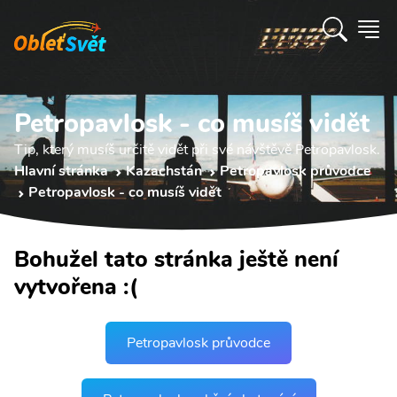
Petropavlosk - co musíš vidět
Tip, který musíš určitě vidět při své návštěvě Petropavlosk.
Hlavní stránka
Kazachstán
Petropavlosk průvodce
Petropavlosk - co musíš vidět
Bohužel tato stránka ještě není
vytvořena :(
Petropavlosk průvodce