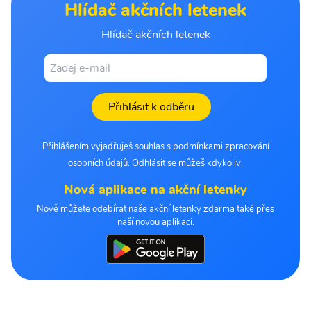
Hlídač akčních letenek
Hlídač akčních letenek
Přihlásit k odběru
Přihlášením vyjadřuješ souhlas s podmínkami zpracování
osobních údajů. Odhlásit se můžeš kdykoliv.
Nová aplikace na akční letenky
Nově můžete odebírat naše akční letenky zdarma také přes
naší novou aplikaci.