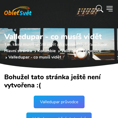
Valledupar - co musíš vidět
Tip, který musíš určitě vidět při své návštěvě Valledupar.
Hlavní stránka
Kolumbie
Valledupar průvodce
Valledupar - co musíš vidět
Bohužel tato stránka ještě není
vytvořena :(
Valledupar průvodce