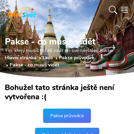
Pakse - co musíš vidět
Tip, který musíš určitě vidět při své návštěvě Pakse.
Hlavní stránka
Laos
Pakse průvodce
Pakse - co musíš vidět
Bohužel tato stránka ještě není
vytvořena :(
Pakse průvodce