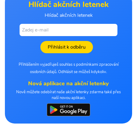
Hlídač akčních letenek
Hlídač akčních letenek
Přihlásit k odběru
Přihlášením vyjadřuješ souhlas s podmínkami zpracování
osobních údajů. Odhlásit se můžeš kdykoliv.
Nová aplikace na akční letenky
Nově můžete odebírat naše akční letenky zdarma také přes
naší novou aplikaci.