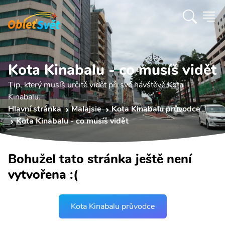
Kota Kinabalu - co musíš vidět
Tip, který musíš určitě vidět při své návštěvě Kota
Kinabalu.
Hlavní stránka
Malajsie
Kota Kinabalu průvodce
Kota Kinabalu - co musíš vidět
Bohužel tato stránka ještě není
vytvořena :(
Kota Kinabalu průvodce