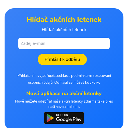
Hlídač akčních letenek
Hlídač akčních letenek
Přihlásit k odběru
Přihlášením vyjadřuješ souhlas s podmínkami zpracování
osobních údajů. Odhlásit se můžeš kdykoliv.
Nová aplikace na akční letenky
Nově můžete odebírat naše akční letenky zdarma také přes
naší novou aplikaci.