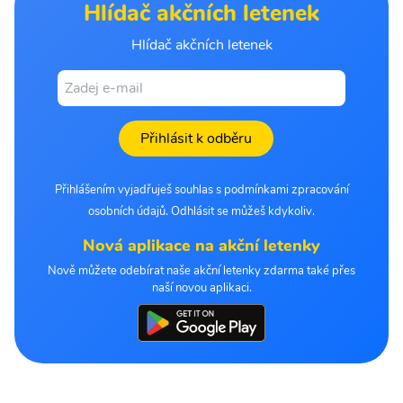
Hlídač akčních letenek
Hlídač akčních letenek
Přihlásit k odběru
Přihlášením vyjadřuješ souhlas s podmínkami zpracování
osobních údajů. Odhlásit se můžeš kdykoliv.
Nová aplikace na akční letenky
Nově můžete odebírat naše akční letenky zdarma také přes
naší novou aplikaci.