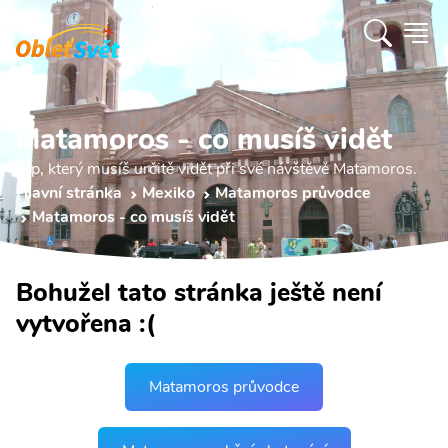
Matamoros - co musíš vidět
Tip, který musíš určitě vidět při své návštěvě Matamoros.
Hlavní stránka
Mexiko
Matamoros průvodce
Matamoros - co musíš vidět
Bohužel tato stránka ještě není
vytvořena :(
Matamoros průvodce