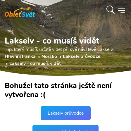
Lakselv - co musíš vidět
Tip, který musíš určitě vidět při své návštěvě Lakselv.
Hlavní stránka
Norsko
Lakselv průvodce
Lakselv - co musíš vidět
Bohužel tato stránka ještě není
vytvořena :(
Lakselv průvodce