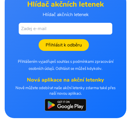
Hlídač akčních letenek
Hlídač akčních letenek
Přihlásit k odběru
Přihlášením vyjadřuješ souhlas s podmínkami zpracování
osobních údajů. Odhlásit se můžeš kdykoliv.
Nová aplikace na akční letenky
Nově můžete odebírat naše akční letenky zdarma také přes
naší novou aplikaci.