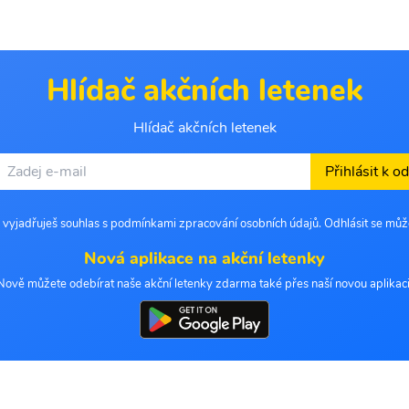
Hlídač akčních letenek
Hlídač akčních letenek
Přihlásit k o
 vyjadřuješ souhlas s podmínkami zpracování osobních údajů. Odhlásit se můž
Nová aplikace na akční letenky
Nově můžete odebírat naše akční letenky zdarma také přes naší novou aplikaci