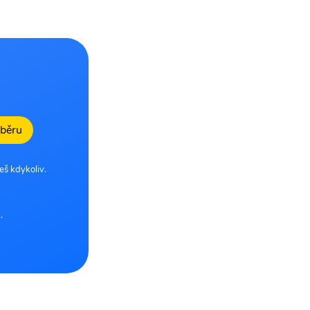
dběru
eš kdykoliv.
.