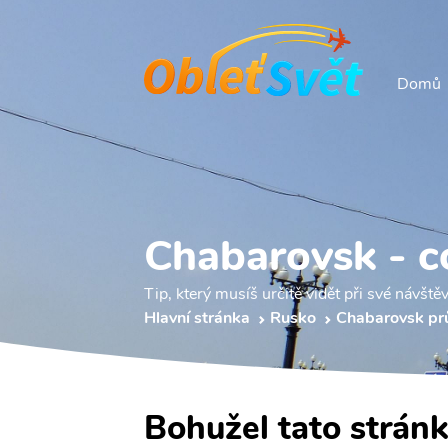
Domů
Chabarovsk - c
Tip, který musíš určitě vidět při své návšt
Hlavní stránka
Rusko
Chabarovsk pr
Bohužel tato stránk