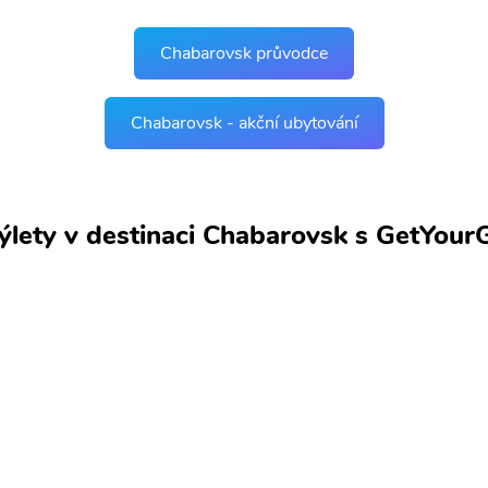
Chabarovsk průvodce
Chabarovsk - akční ubytování
výlety v destinaci Chabarovsk s GetYour