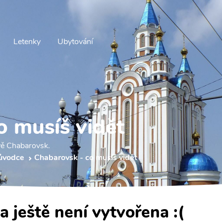
Letenky
Ubytování
o musíš vidět
ěvě Chabarovsk.
ůvodce
Chabarovsk - co musíš vidět
a ještě není vytvořena :(