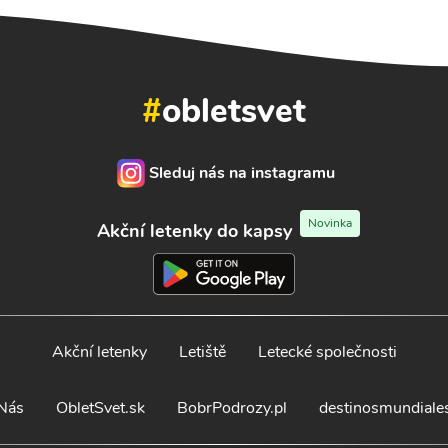
#
obletsvet
Sleduj nás na instagramu
Novinka
Akční letenky do kapsy
Akční letenky
Letiště
Letecké společnosti
Nás
ObletSvet.sk
BobrPodrozy.pl
destinosmundiale