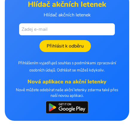
Hlídač akčních letenek
Hlídač akčních letenek
Přihlásit k odběru
Přihlášením vyjadřuješ souhlas s podmínkami zpracování
osobních údajů. Odhlásit se můžeš kdykoliv.
Nová aplikace na akční letenky
Nově můžete odebírat naše akční letenky zdarma také přes
naší novou aplikaci.