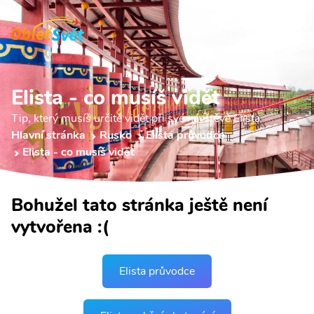
Elista - co musíš vidět
Tip, který musíš určitě vidět při své návštěvě Elista.
Hlavní stránka
Rusko
Elista průvodce
Elista - co musíš vidět
Bohužel tato stránka ještě není
vytvořena :(
Elista průvodce