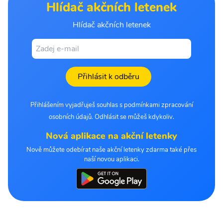
Hlídač akčních letenek
Hlídač akčních letenek
Přihlásit k odběru
Přihlášením vyjadřuješ souhlas s podmínkami zpracování
osobních údajů. Odhlásit se můžeš kdykoliv.
Nová aplikace na akční letenky
Nově můžete odebírat naše akční letenky zdarma také přes
naší novou aplikaci.