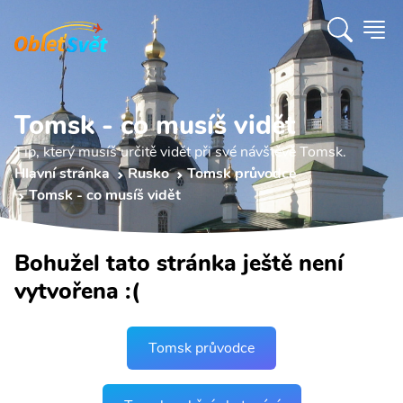
Tomsk - co musíš vidět
Tip, který musíš určitě vidět při své návštěvě Tomsk.
Hlavní stránka
Rusko
Tomsk průvodce
Tomsk - co musíš vidět
Bohužel tato stránka ještě není
vytvořena :(
Tomsk průvodce