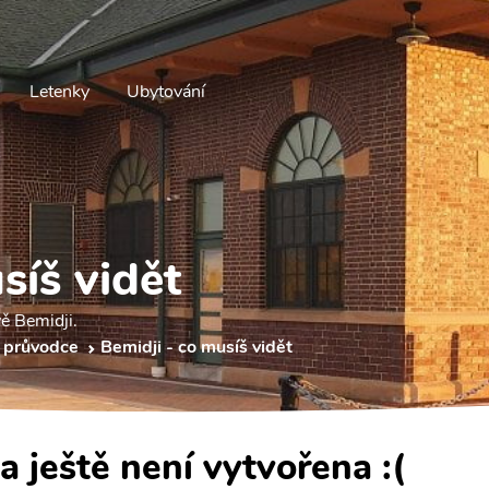
Letenky
Ubytování
síš vidět
vě Bemidji.
 průvodce
Bemidji - co musíš vidět
a ještě není vytvořena :(