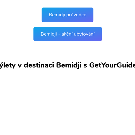
Bemidji průvodce
Bemidji - akční ubytování
výlety v destinaci Bemidji s GetYourGuid