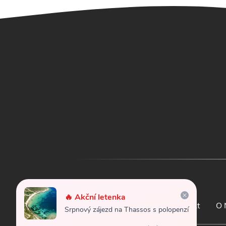
🔥 Akční letenka
Letenky
Kontakt
O 
Srpnový zájezd na Thassos s polopenzí