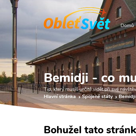
Domů
Bemidji - co mu
Tip, který musíš určitě vidět při své návště
Hlavní stránka
Spojené státy
Bemidji
Bohužel tato stránk