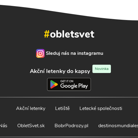
#
obletsvet
Sleduj nás na instagramu
Novinka
Akční letenky do kapsy
Akční letenky
Letiště
Letecké společnosti
Nás
ObletSvet.sk
BobrPodrozy.pl
destinosmundiale