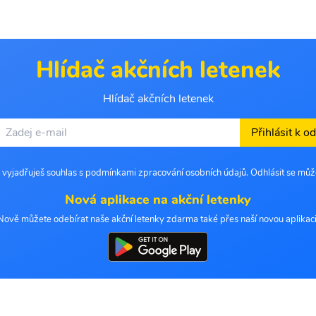
Hlídač akčních letenek
Hlídač akčních letenek
Přihlásit k o
 vyjadřuješ souhlas s podmínkami zpracování osobních údajů. Odhlásit se můž
Nová aplikace na akční letenky
Nově můžete odebírat naše akční letenky zdarma také přes naší novou aplikaci