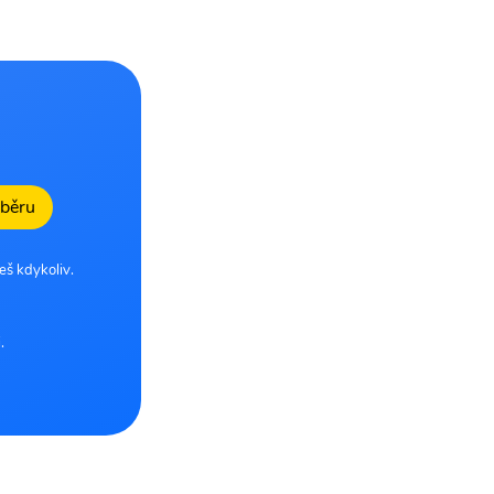
dběru
eš kdykoliv.
.