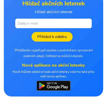
Hlídač akčních letenek
Hlídač akčních letenek
Přihlásit k odběru
Přihlášením vyjadřuješ souhlas s podmínkami zpracování
osobních údajů. Odhlásit se můžeš kdykoliv.
Nová aplikace na akční letenky
Nově můžete odebírat naše akční letenky zdarma také přes
naší novou aplikaci.