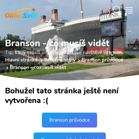
Branson - co musíš vidět
Tip, který musíš určitě vidět při své návštěvě Branson.
Hlavní stránka
Spojené státy
Branson průvodce
Branson - co musíš vidět
Bohužel tato stránka ještě není
vytvořena :(
Branson průvodce