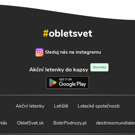
#
obletsvet
Sleduj nás na instagramu
Novinka
Akční letenky do kapsy
Akční letenky
Letiště
Letecké společnosti
Nás
ObletSvet.sk
BobrPodrozy.pl
destinosmundiale