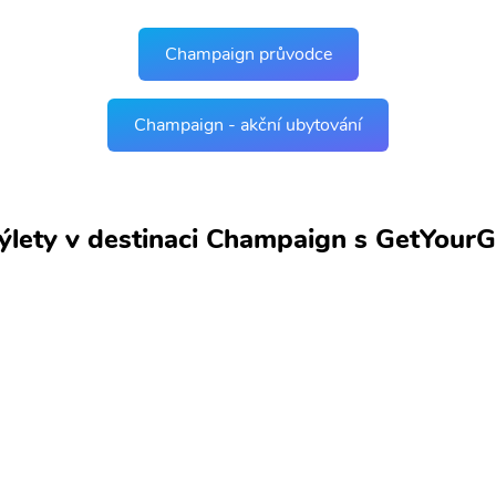
Champaign průvodce
Champaign - akční ubytování
výlety v destinaci Champaign s GetYour