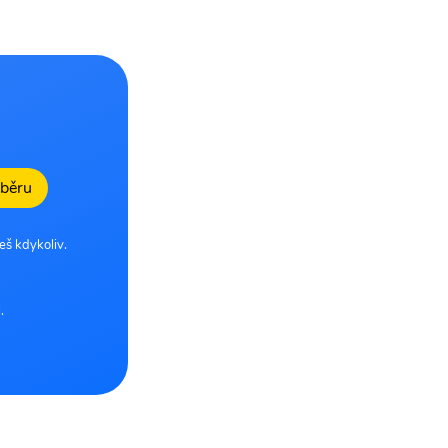
dběru
eš kdykoliv.
.