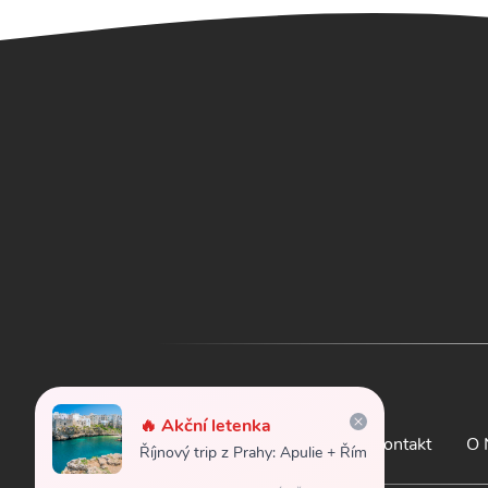
🔥 Akční letenka
Letenky
Kontakt
O 
Říjnový trip z Prahy: Apulie + Řím