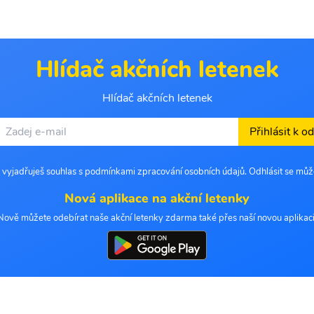
Hlídač akčních letenek
Hlídač akčních letenek
Přihlásit k o
 vyjadřuješ souhlas s podmínkami zpracování osobních údajů. Odhlásit se můž
Nová aplikace na akční letenky
Nově můžete odebírat naše akční letenky zdarma také přes naší novou aplikaci