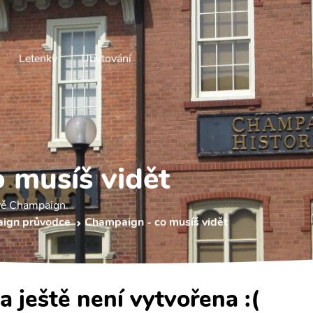
Letenky
Ubytování
 musíš vidět
ěvě Champaign.
ign průvodce
Champaign - co musíš vidět
a ještě není vytvořena :(