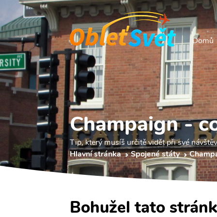
Domů
Champaign - co
Tip, který musíš určitě vidět při své návšt
Hlavní stránka
Spojené státy
Champa
Bohužel tato stránk