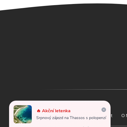
🔥 Akční letenka
Letenky
Kontakt
O 
Srpnový zájezd na Thassos s polopenzí