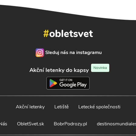
#
obletsvet
Sleduj nás na instagramu
Novinka
Akční letenky do kapsy
Akční letenky
Letiště
Letecké společnosti
Nás
ObletSvet.sk
BobrPodrozy.pl
destinosmundiale