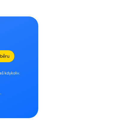
dběru
eš kdykoliv.
.