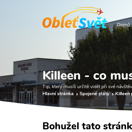
Domů
Killeen - co mus
Tip, který musíš určitě vidět při své návštěv
Hlavní stránka
Spojené státy
Killeen
Bohužel tato stránk