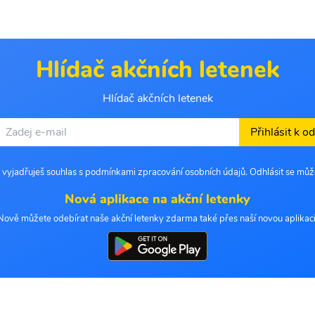
Hlídač akčních letenek
Hlídač akčních letenek
Přihlásit k o
 vyjadřuješ souhlas s podmínkami zpracování osobních údajů. Odhlásit se můž
Nová aplikace na akční letenky
Nově můžete odebírat naše akční letenky zdarma také přes naší novou aplikaci