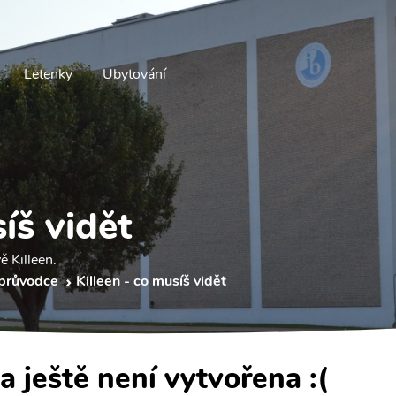
Letenky
Ubytování
íš vidět
ě Killeen.
 průvodce
Killeen - co musíš vidět
a ještě není vytvořena :(