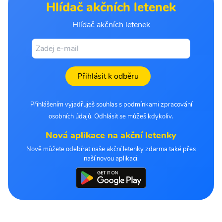
Hlídač akčních letenek
Hlídač akčních letenek
Přihlásit k odběru
Přihlášením vyjadřuješ souhlas s podmínkami zpracování
osobních údajů. Odhlásit se můžeš kdykoliv.
Nová aplikace na akční letenky
Nově můžete odebírat naše akční letenky zdarma také přes
naší novou aplikaci.