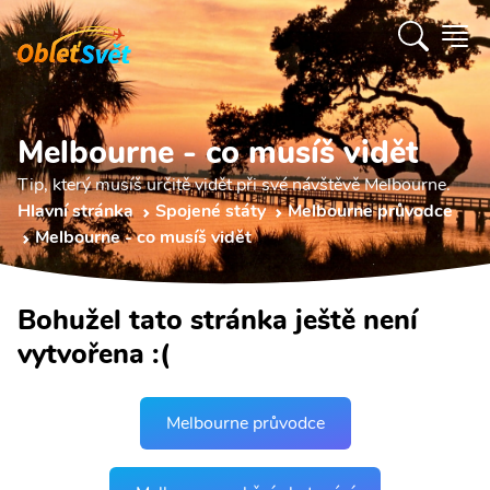
Melbourne - co musíš vidět
Tip, který musíš určitě vidět při své návštěvě Melbourne.
Hlavní stránka
Spojené státy
Melbourne průvodce
Melbourne - co musíš vidět
Bohužel tato stránka ještě není
vytvořena :(
Melbourne průvodce