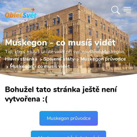
Muskegon - co musíš vidět
Tip, který musíš určitě vidět při své návštěvě Muskegon.
Hlavní stránka
Spojené státy
Muskegon průvodce
Muskegon - co musíš vidět
Bohužel tato stránka ještě není
vytvořena :(
Muskegon průvodce