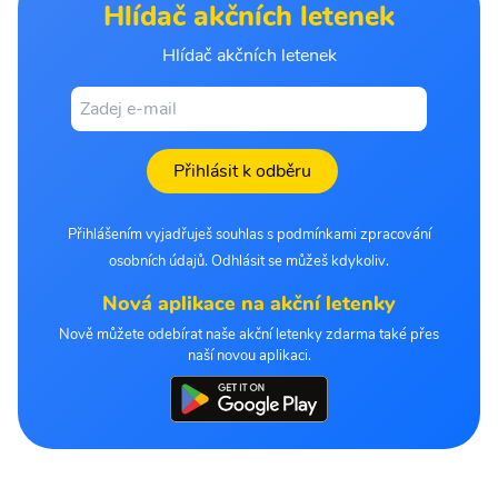
Hlídač akčních letenek
Hlídač akčních letenek
Přihlásit k odběru
Přihlášením vyjadřuješ souhlas s podmínkami zpracování
osobních údajů. Odhlásit se můžeš kdykoliv.
Nová aplikace na akční letenky
Nově můžete odebírat naše akční letenky zdarma také přes
naší novou aplikaci.