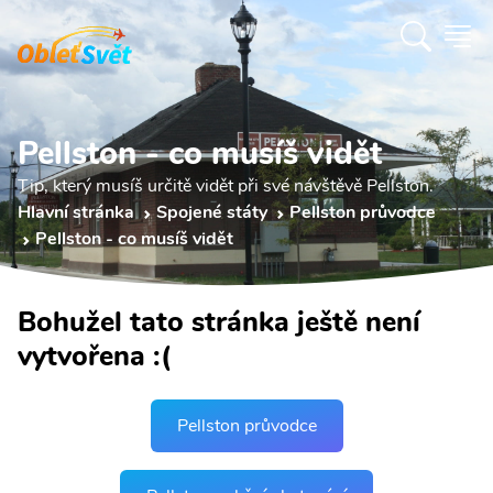
Pellston - co musíš vidět
Tip, který musíš určitě vidět při své návštěvě Pellston.
Hlavní stránka
Spojené státy
Pellston průvodce
Pellston - co musíš vidět
Bohužel tato stránka ještě není
vytvořena :(
Pellston průvodce