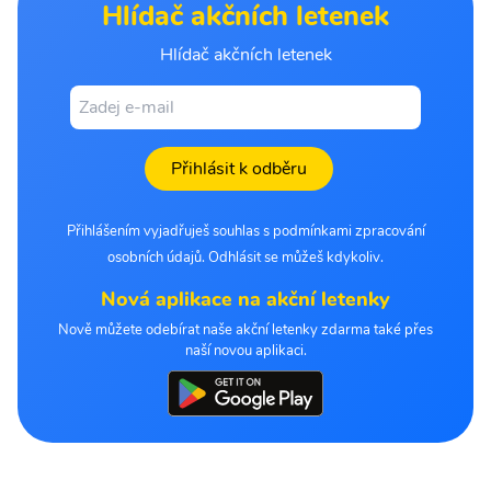
Hlídač akčních letenek
Hlídač akčních letenek
Přihlásit k odběru
Přihlášením vyjadřuješ souhlas s podmínkami zpracování
osobních údajů. Odhlásit se můžeš kdykoliv.
Nová aplikace na akční letenky
Nově můžete odebírat naše akční letenky zdarma také přes
naší novou aplikaci.