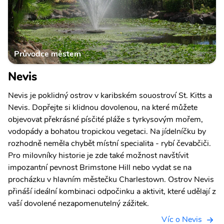
Průvodce městem
Nevis
Nevis je poklidný ostrov v karibském souostroví St. Kitts a
Nevis. Dopřejte si klidnou dovolenou, na které můžete
objevovat překrásné písčité pláže s tyrkysovým mořem,
vodopády a bohatou tropickou vegetaci. Na jídelníčku by
rozhodně neměla chybět místní specialita - rybí čevabčiči.
Pro milovníky historie je zde také možnost navštívit
impozantní pevnost Brimstone Hill nebo vydat se na
procházku v hlavním městečku Charlestown. Ostrov Nevis
přináší ideální kombinaci odpočinku a aktivit, které udělají z
vaší dovolené nezapomenutelný zážitek.
Víc o Nevis