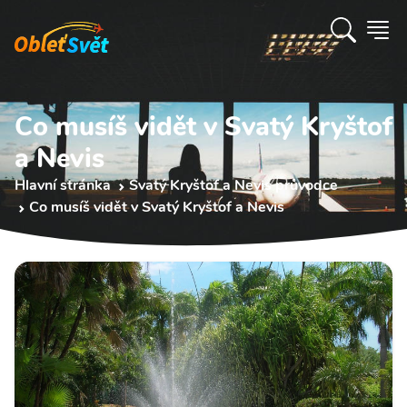
Co musíš vidět v Svatý Kryštof
a Nevis
Hlavní stránka
Svatý Kryštof a Nevis průvodce
Co musíš vidět v Svatý Kryštof a Nevis