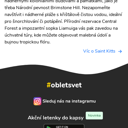
nádhernými koloniálními budovami a památkami, jako je
třeba Národní pevnost Brimstone Hill. Nezapomeňte
navštívit i nádherné pláže s křišťálově čistou vodou, ideální
pro šnorchlování či potápění. Přírodní rezervace Central
Forest a impozantní sopka Liamuiga vás pak zavedou na
úchvatné túry, kde můžete objevovat malebná údolí a
bujnou tropickou flóru.
Víc o Saint Kitts
#
obletsvet
Sleduj nás na instagramu
Novinka
Akční letenky do kapsy