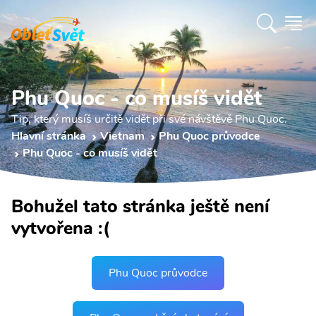
Phu Quoc - co musíš vidět
Tip, který musíš určitě vidět při své návštěvě Phu Quoc.
Hlavní stránka
Vietnam
Phu Quoc průvodce
Phu Quoc - co musíš vidět
Bohužel tato stránka ještě není
vytvořena :(
Phu Quoc průvodce