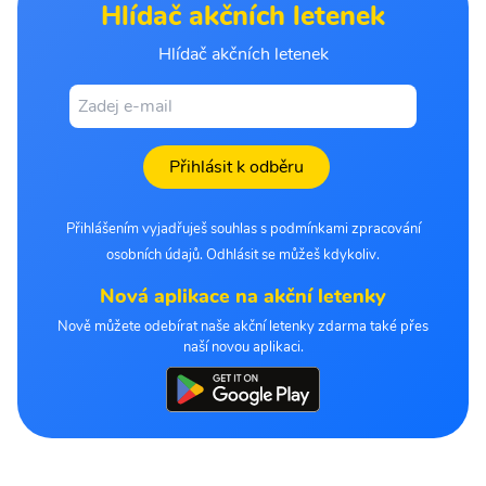
Hlídač akčních letenek
Hlídač akčních letenek
Přihlásit k odběru
Přihlášením vyjadřuješ souhlas s podmínkami zpracování
osobních údajů. Odhlásit se můžeš kdykoliv.
Nová aplikace na akční letenky
Nově můžete odebírat naše akční letenky zdarma také přes
naší novou aplikaci.