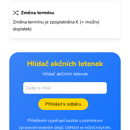
Změna termínu
Změna termínu je zpoplatněna € (+ možný
doplatek)
Hlídač akčních letenek
Hlídač akčních letenek
Přihlásit k odběru
Přihlášením vyjadřuješ souhlas s podmínkami
zpracování osobních údajů. Odhlásit se můžeš kdykoliv.