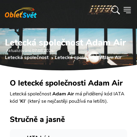
Letecká společnost Adam Air
Aktualizováno 07.08 2026
Letecká společnost
Letecká společnost Adam Air
O letecké společnosti Adam Air
Letecká společnost
Adam Air
má přidělený kód IATA
kód '
KI
' (který se nejčastěji používá na letišti).
Stručně a jasně