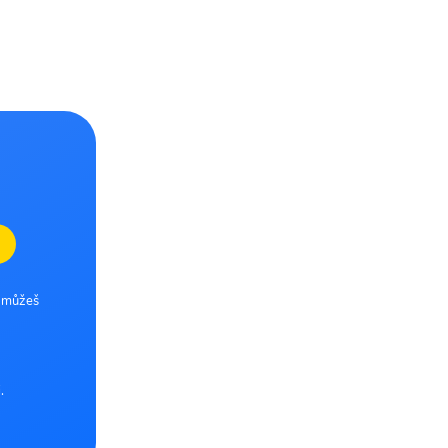
e můžeš
.