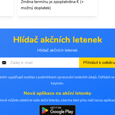
Změna termínu je zpoplatněna € (+
možný doplatek)
Hlídač akčních letenek
Hlídač akčních letenek
Přihlásit k odběru
šením vyjadřuješ souhlas s podmínkami zpracování osobních údajů. Odhlásit s
kdykoliv.
Nová aplikace na akční letenky
Nově můžete odebírat naše akční letenky zdarma také přes naší novou aplikaci