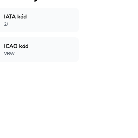
IATA kód
2J
ICAO kód
VBW