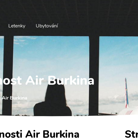
Letenky
Ubytování
nost Air Burkina
 Air Burkina
nosti Air Burkina
St