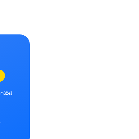
e můžeš
.