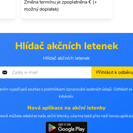
Změna termínu je zpoplatněna € (+
možný doplatek)
Hlídač akčních letenek
Hlídač akčních letenek
Přihlásit k odběru
šením vyjadřuješ souhlas s podmínkami zpracování osobních údajů. Odhlásit s
kdykoliv.
Nová aplikace na akční letenky
Nově můžete odebírat naše akční letenky zdarma také přes naší novou aplikaci