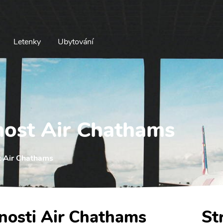
Letenky
Ubytování
nost Air Chathams
t Air Chathams
čnosti Air Chathams
St