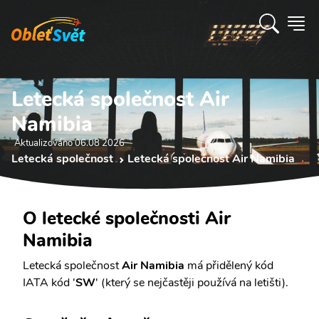
Letecká společnost Air
Namibia
Aktualizováno 06.08 2026
Letecká společnost
Letecká společnost Air Namibia
O letecké společnosti Air
Namibia
Letecká společnost
Air Namibia
má přidělený kód
IATA kód '
SW
' (který se nejčastěji používá na letišti).