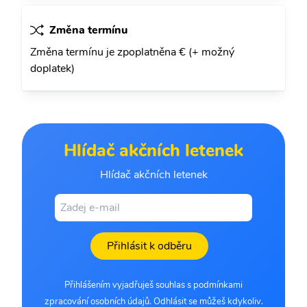
Změna termínu
Změna termínu je zpoplatněna € (+ možný
doplatek)
Hlídač akčních letenek
Hlídač akčních letenek
Přihlásit k odběru
Přihlášením vyjadřuješ souhlas s podmínkami
zpracování osobních údajů. Odhlásit se můžeš kdykoliv.