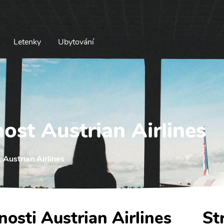
Letenky
Ubytování
ost Austrian Airlines
 Austrian Airlines
nosti Austrian Airlines
St