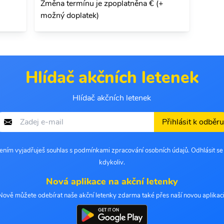
Změna termínu je zpoplatněna € (+
možný doplatek)
Hlídač akčních letenek
Hlídač akčních letenek
Přihlásit k odběru
šením vyjadřuješ souhlas s podmínkami zpracování osobních údajů. Odhlásit s
kdykoliv.
Nová aplikace na akční letenky
Nově můžete odebírat naše akční letenky zdarma také přes naší novou aplikaci