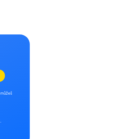
e můžeš
.