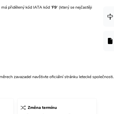
s
má přidělený kód IATA kód '
F9
' (který se nejčastěji
ěrech zavazadel navštivte oficiální stránku letecké společnosti.
Změna termínu