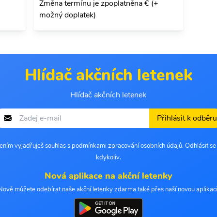
Změna termínu je zpoplatněna € (+
možný doplatek)
Hlídač akčních letenek
Hlídač akčních letenek
Přihlásit k odběru
šením vyjadřuješ souhlas s podmínkami zpracování osobních údajů. Odhlásit s
kdykoliv.
Nová aplikace na akční letenky
Nově můžete odebírat naše akční letenky zdarma také přes naší novou aplikaci