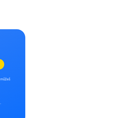
e můžeš
.