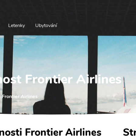
Letenky
Ubytování
ost Frontier Airlines
Frontier Airlines
nosti Frontier Airlines
St