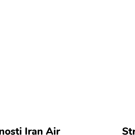
Letenky
Ubytování
ost Iran Air
 Iran Air
nosti Iran Air
St