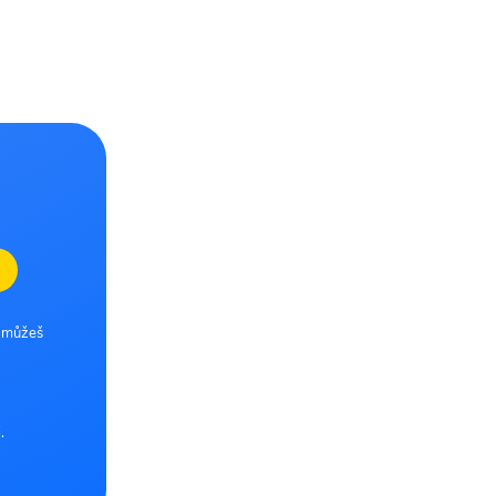
e můžeš
.