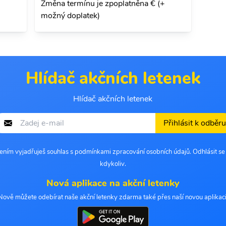
Změna termínu je zpoplatněna € (+
možný doplatek)
Hlídač akčních letenek
Hlídač akčních letenek
Přihlásit k odběru
šením vyjadřuješ souhlas s podmínkami zpracování osobních údajů. Odhlásit s
kdykoliv.
Nová aplikace na akční letenky
Nově můžete odebírat naše akční letenky zdarma také přes naší novou aplikaci