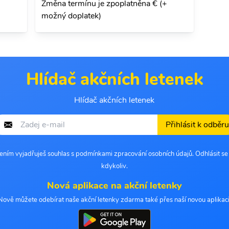
Změna termínu je zpoplatněna € (+
možný doplatek)
Hlídač akčních letenek
Hlídač akčních letenek
Přihlásit k odběru
šením vyjadřuješ souhlas s podmínkami zpracování osobních údajů. Odhlásit s
kdykoliv.
Nová aplikace na akční letenky
Nově můžete odebírat naše akční letenky zdarma také přes naší novou aplikaci