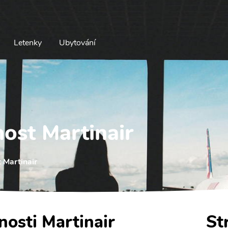
Letenky
Ubytování
ost Martinair
 Martinair
nosti Martinair
St