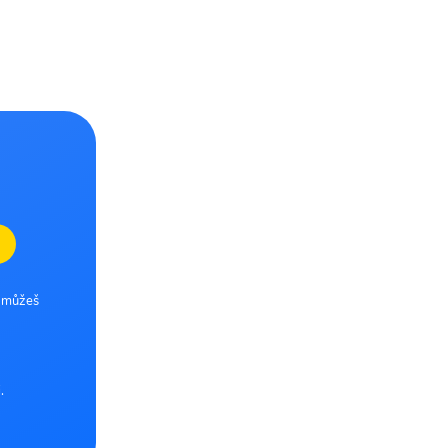
e můžeš
.