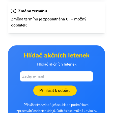
Změna termínu
Změna termínu je zpoplatněna € (+ možný
doplatek)
Hlídač akčních letenek
Hlídač akčních letenek
Přihlásit k odběru
Přihlášením vyjadřuješ souhlas s podmínkami
zpracování osobních údajů. Odhlásit se můžeš kdykoliv.