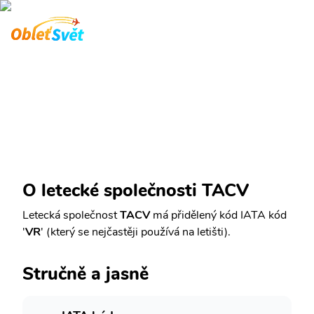
Letecká společnost TACV
Aktualizováno 09.08 2026
Letecká společnost
Letecká společnost TACV
O letecké společnosti TACV
Letecká společnost
TACV
má přidělený kód IATA kód
'
VR
' (který se nejčastěji používá na letišti).
Stručně a jasně