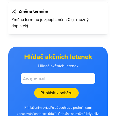
Změna termínu
Změna termínu je zpoplatněna € (+ možný
doplatek)
Hlídač akčních letenek
Hlídač akčních letenek
Přihlásit k odběru
Přihlášením vyjadřuješ souhlas s podmínkami
zpracování osobních údajů. Odhlásit se můžeš kdykoliv.