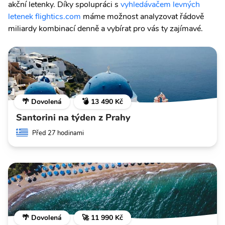
akční letenky. Díky spolupráci s
vyhledávačem levných
letenek flightics.com
máme možnost analyzovat řádově
miliardy kombinací denně a vybírat pro vás ty zajímavé.
🌴 Dovolená
💣 13 490 Kč
Santorini na týden z Prahy
Před 27 hodinami
🌴 Dovolená
🚀 11 990 Kč