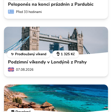
Peloponés na konci prázdnin z Pardubic
Před 33 hodinami
✨ Prodloužený víkend
👌 1 325 Kč
Podzimní víkendy v Londýně z Prahy
07.08.2026
🌴 Dovolená