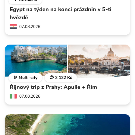
Egypt na týden na konci prázdnin v 5-ti
hvězdě
07.08.2026
🤘 Multi-city
😍 2 122 Kč
Říjnový trip z Prahy: Apulie + Řím
07.08.2026