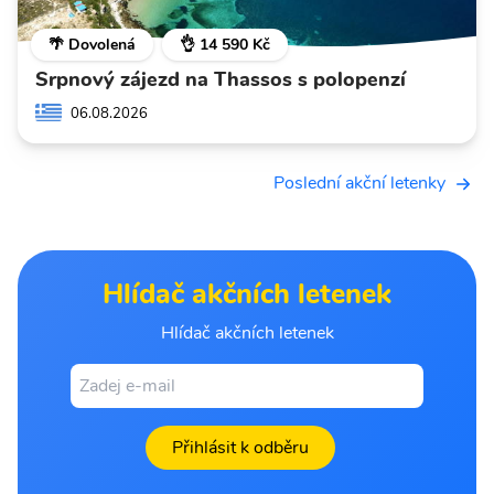
🌴 Dovolená
👌 14 590 Kč
Srpnový zájezd na Thassos s polopenzí
06.08.2026
Poslední akční letenky
Hlídač akčních letenek
Hlídač akčních letenek
Přihlásit k odběru